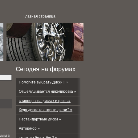
Главная страница
Сегодня на форумах
Помогите выбрать Диски!!! »
Отшелушивается никелировка »
спиннеры на дисках и грязь »
Куда деваете старые диски? »
Нестандартные диски »
Автоюмор »
омым в
стоит ли брать б/у ? »