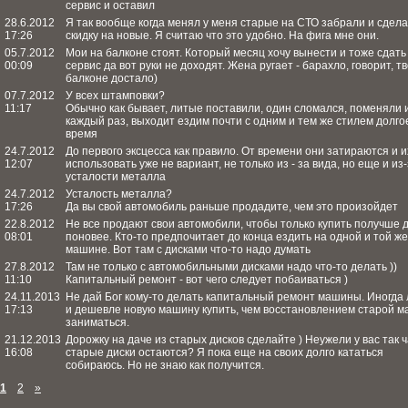
сервис и оставил
28.6.2012
Я так вообще когда менял у меня старые на СТО забрали и сдел
17:26
скидку на новые. Я считаю что это удобно. На фига мне они.
05.7.2012
Мои на балконе стоят. Который месяц хочу вынести и тоже сдать
00:09
сервис да вот руки не доходят. Жена ругает - барахло, говорит, т
балконе достало)
07.7.2012
У всех штамповки?
11:17
Обычно как бывает, литые поставили, один сломался, поменяли и
каждый раз, выходит ездим почти с одним и тем же стилем долго
время
24.7.2012
До первого эксцесса как правило. От времени они затираются и и
12:07
использовать уже не вариант, не только из - за вида, но еще и из
усталости металла
24.7.2012
Усталость металла?
17:26
Да вы свой автомобиль раньше продадите, чем это произойдет
22.8.2012
Не все продают свои автомобили, чтобы только купить получше 
08:01
поновее. Кто-то предпочитает до конца ездить на одной и той же
машине. Вот там с дисками что-то надо думать
27.8.2012
Там не только с автомобильными дисками надо что-то делать ))
11:10
Капитальный ремонт - вот чего следует побаиваться )
24.11.2013
Не дай Бог кому-то делать капитальный ремонт машины. Иногда 
17:13
и дешевле новую машину купить, чем восстановлением старой 
заниматься.
21.12.2013
Дорожку на даче из старых дисков сделайте ) Неужели у вас так 
16:08
старые диски остаются? Я пока еще на своих долго кататься
собираюсь. Но не знаю как получится.
1
2
»