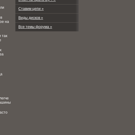
али
Ставим цепи »
 в
Виды дисков »
вое на
Все темы форума »
 так
е
х
-за
да
легче
машины
часто