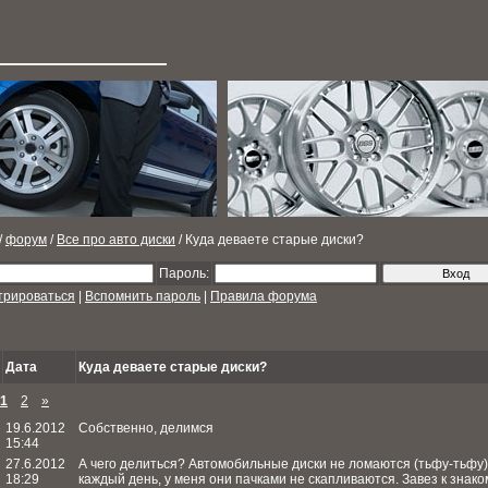
/
форум
/
Все про авто диски
/ Куда деваете старые диски?
Пароль:
трироваться
|
Вспомнить пароль
|
Правила форума
Дата
Куда деваете старые диски?
1
2
»
19.6.2012
Собственно, делимся
15:44
27.6.2012
А чего делиться? Автомобильные диски не ломаются (тьфу-тьфу)
18:29
каждый день, у меня они пачками не скапливаются. Завез к знак